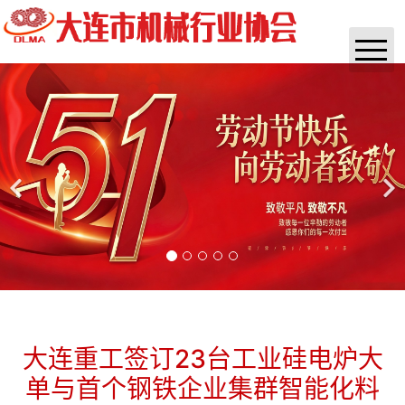
首页
协会概况
通知公告
实时资讯
政策法规
咨询培训
杂志
大连重工签订23台工业硅电炉大
单与首个钢铁企业集群智能化料
团体标准